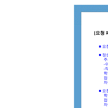
[요청 
■ 
■ 
주
-수
-
학
접
차
■ 요
학번
접속
차단