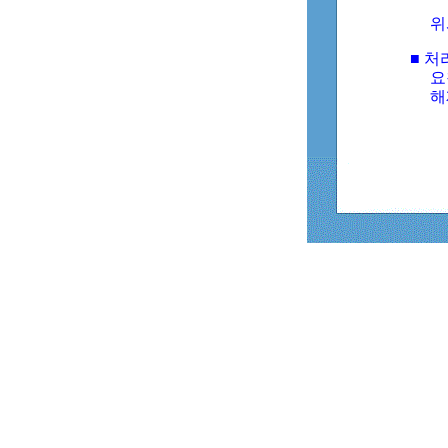
위
■ 처
요
해