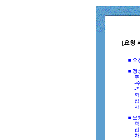
[요청 
■ 
■ 
주
-수
-
학
접
차
■ 요
학번
접속
차단