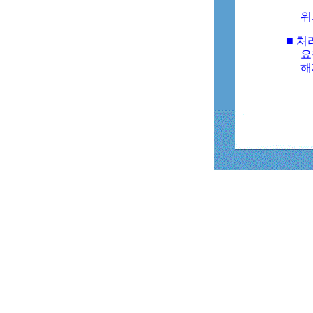
위
■ 처
요
해