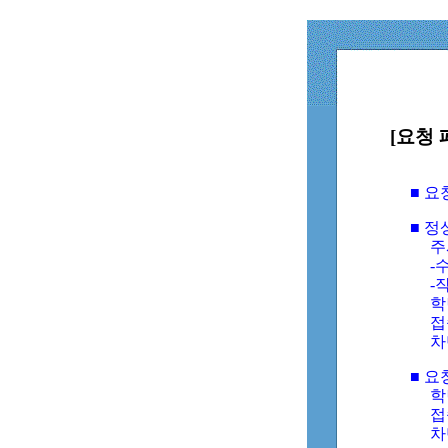
[요청 
■ 
■ 
주
-수
-
학
접
차
■ 요
학번
접속
차단