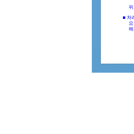
위
■ 처
요
해