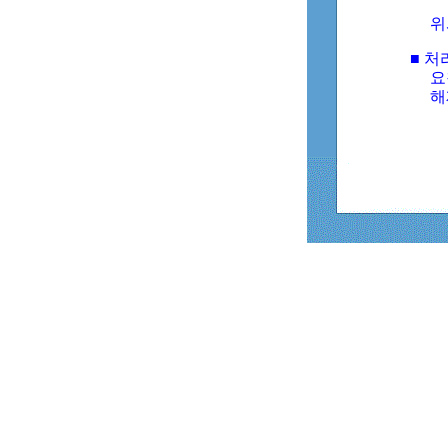
위
■ 처
요
해