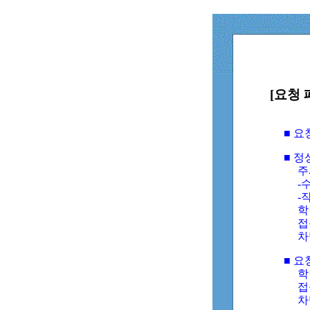
[요청 
■ 
■ 
주
-수
-
학
접
차
■ 요
학번
접속
차단